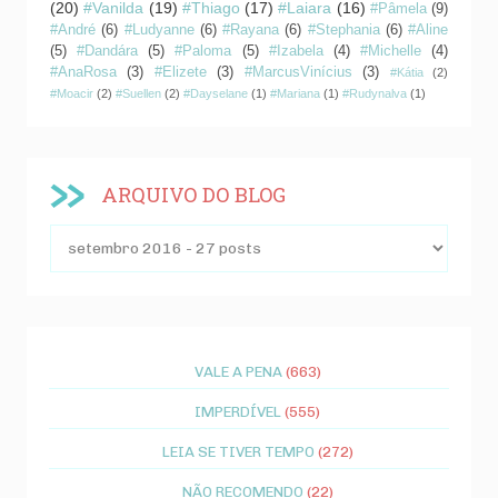
(20)
#Vanilda
(19)
#Thiago
(17)
#Laiara
(16)
#Pâmela
(9)
#André
(6)
#Ludyanne
(6)
#Rayana
(6)
#Stephania
(6)
#Aline
(5)
#Dandára
(5)
#Paloma
(5)
#Izabela
(4)
#Michelle
(4)
#AnaRosa
(3)
#Elizete
(3)
#MarcusVinícius
(3)
#Kátia
(2)
#Moacir
(2)
#Suellen
(2)
#Dayselane
(1)
#Mariana
(1)
#Rudynalva
(1)
ARQUIVO DO BLOG
VALE A PENA
(663)
IMPERDÍVEL
(555)
LEIA SE TIVER TEMPO
(272)
NÃO RECOMENDO
(22)