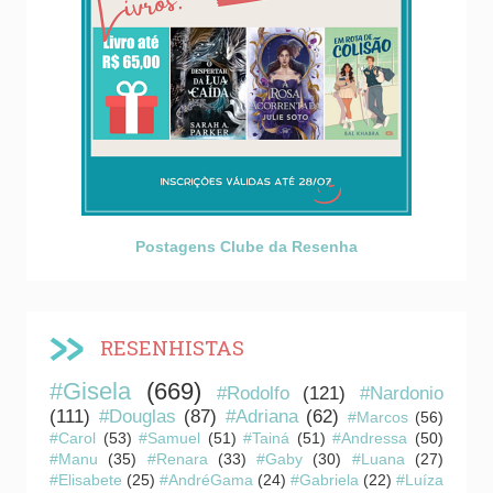
Postagens Clube da Resenha
RESENHISTAS
#Gisela
(669)
#Rodolfo
(121)
#Nardonio
(111)
#Douglas
(87)
#Adriana
(62)
#Marcos
(56)
#Carol
(53)
#Samuel
(51)
#Tainá
(51)
#Andressa
(50)
#Manu
(35)
#Renara
(33)
#Gaby
(30)
#Luana
(27)
#Elisabete
(25)
#AndréGama
(24)
#Gabriela
(22)
#Luíza