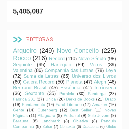
5,405,087
EDITORAS
Arqueiro
(249)
Novo Conceito
(225)
Rocco
(216)
Record
(110)
Novo Século
(98)
Seguinte
(95)
Harlequin
(89)
Verus
(89)
Valentina
(86)
Companhia das Letras
(78)
Leya
(72)
Suma de Letras
(65)
Universo dos Livros
(60)
Galera Record
(50)
Planeta
(47)
Aleph
(46)
Bertrand Brasil
(45)
Essência
(41)
Intrínseca
(36)
Sextante
(35)
Paralela
(30)
Pandorga
(28)
Fábrica 231
(27)
Única
(26)
Darkside Books
(21)
Draco
(19)
Fundamento
(19)
Farol Literário
(17)
Amazon
(16)
Gente
(14)
Gutenberg
(12)
Best Seller
(11)
Novas
Páginas
(11)
Alfaguara
(9)
Pedrazul
(9)
Selo Jovem
(9)
Baraúna
(8)
Landmark
(8)
Objetiva
(8)
Penguin
Companhia
(8)
Zahar
(7)
Contexto
(6)
Dracaena
(6)
Globo