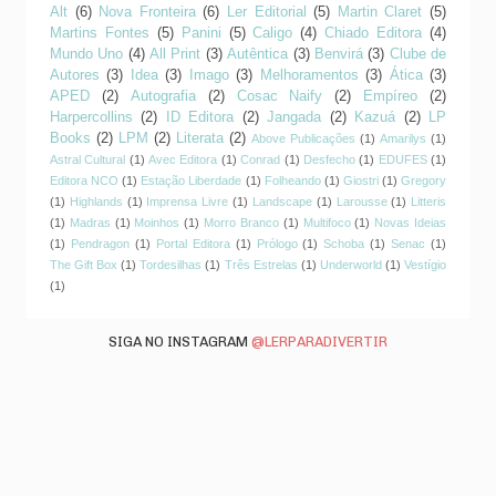
Alt
(6)
Nova Fronteira
(6)
Ler Editorial
(5)
Martin Claret
(5)
Martins Fontes
(5)
Panini
(5)
Caligo
(4)
Chiado Editora
(4)
Mundo Uno
(4)
All Print
(3)
Autêntica
(3)
Benvirá
(3)
Clube de
Autores
(3)
Idea
(3)
Imago
(3)
Melhoramentos
(3)
Ática
(3)
APED
(2)
Autografia
(2)
Cosac Naify
(2)
Empíreo
(2)
Harpercollins
(2)
ID Editora
(2)
Jangada
(2)
Kazuá
(2)
LP
Books
(2)
LPM
(2)
Literata
(2)
Above Publicações
(1)
Amarilys
(1)
Astral Cultural
(1)
Avec Editora
(1)
Conrad
(1)
Desfecho
(1)
EDUFES
(1)
Editora NCO
(1)
Estação Liberdade
(1)
Folheando
(1)
Giostri
(1)
Gregory
(1)
Highlands
(1)
Imprensa Livre
(1)
Landscape
(1)
Larousse
(1)
Litteris
(1)
Madras
(1)
Moinhos
(1)
Morro Branco
(1)
Multifoco
(1)
Novas Ideias
(1)
Pendragon
(1)
Portal Editora
(1)
Prólogo
(1)
Schoba
(1)
Senac
(1)
The Gift Box
(1)
Tordesilhas
(1)
Três Estrelas
(1)
Underworld
(1)
Vestígio
(1)
SIGA NO INSTAGRAM
@LERPARADIVERTIR