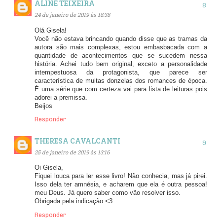
ALINE TEIXEIRA
24 de janeiro de 2019 às 18:38
Olá Gisela!
Você não estava brincando quando disse que as tramas da
autora são mais complexas, estou embasbacada com a
quantidade de acontecimentos que se sucedem nessa
história. Achei tudo bem original, exceto a personalidade
intempestuosa da protagonista, que parece ser
característica de muitas donzelas dos romances de época.
É uma série que com certeza vai para lista de leituras pois
adorei a premissa.
Beijos
Responder
THERESA CAVALCANTI
25 de janeiro de 2019 às 13:16
Oi Gisela,
Fiquei louca para ler esse livro! Não conhecia, mas já pirei.
Isso dela ter amnésia, e acharem que ela é outra pessoa!
meu Deus. Já quero saber como vão resolver isso.
Obrigada pela indicação <3
Responder