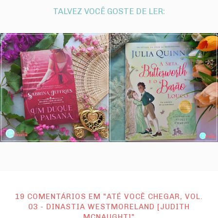
TALVEZ VOCÊ GOSTE DE LER:
19 COMENTÁRIOS EM "ATÉ VOCÊ CHEGAR, VOL.
03 - DINASTIA WESTMORELAND [JUDITH
MCNAUGHT]"