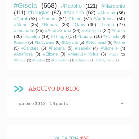
#Gisela
(668)
#Rodolfo
(121)
#Nardonio
(111)
#Douglas
(87)
#Adriana
(62)
#Marcos
(56)
#Carol
(53)
#Samuel
(51)
#Tainá
(51)
#Andressa
(50)
#Manu
(35)
#Renara
(33)
#Gaby
(30)
#Luana
(27)
#Elisabete
(25)
#AndréGama
(24)
#Gabriela
(22)
#Luíza
(20)
#Vanilda
(19)
#Thiago
(17)
#Laiara
(16)
#Pâmela
(9)
#André
(6)
#Ludyanne
(6)
#Rayana
(6)
#Stephania
(6)
#Aline
(5)
#Dandára
(5)
#Paloma
(5)
#Izabela
(4)
#Michelle
(4)
#AnaRosa
(3)
#Elizete
(3)
#MarcusVinícius
(3)
#Kátia
(2)
#Moacir
(2)
#Suellen
(2)
#Dayselane
(1)
#Mariana
(1)
#Rudynalva
(1)
ARQUIVO DO BLOG
VALE A PENA
(663)