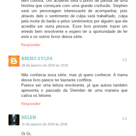
bem curiosa. Um acidente será o ponto de partida de uma
história que começará com uma grande confusão. Stephen
será um personagem interessante de acompanhar, pois
através dele o sentimento de culpa será trabalhado, culpa
pela morte do barão e pelos sentimentos por alguém que ele
acredita ser outra pessoa. Esse livro promete trazer um
enredo bem envolvente e espero ter a oportunidade de ler
este e os outros livros dessa série.
Responder
BRENO SYLVA
28 de janeiro de 2019 às 15:02
Não conhecia essa série, mas já quero conhecer. A trama
desse livro parece ter bastante conflitos.
Parece ser uma leitura envolvente, já que autora também
apresenta o passado da Sheridan de uma maneira que
cativa os leitores
Responder
HELEN
31 de janeiro de 2019 às 20:41
Oi Gi,